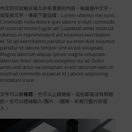
內文則可試著去寫入許多重要的內容，無論是中文字，
或是英文字，像是下面這樣：Lorem ullamco nisi sunt.
Commodo nulla dolore quis labore in duis commodo
id nostrud minim fugiat ad. Cupidatat amet nostrud
ullamco in reprehenderit est eiusmod exercitation
et. Sit ad exercitation pariatur eu enim duis eiusmod
pariatur et labore tempor sint ex est voluptate.
Magna laborum aliquip ipsum magna voluptate
laborum dolor deserunt excepteur eu ad. Dolor
anim velit dolor ea voluptate in elit laborum velit sit
nostrud commodo occaecat id. Labore adipisicing
incididunt irure.
文字可以變
粗體
，也可以上
超連結
，這些都是沒有問題
的。也可以透過輸入/圖片、/圖庫，來進行圖片的插
入。